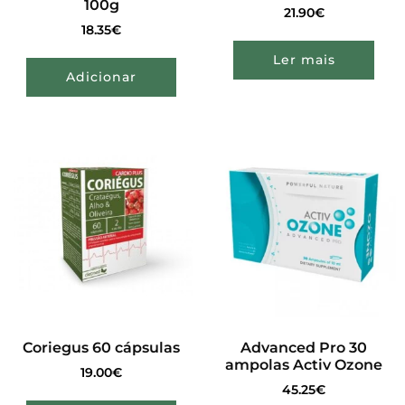
100g
21.90
€
18.35
€
Ler mais
Adicionar
Coriegus 60 cápsulas
Advanced Pro 30
ampolas Activ Ozone
19.00
€
45.25
€