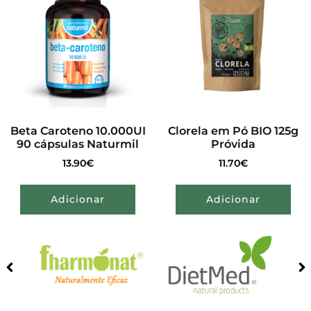
Beta Caroteno 10.000UI
Clorela em Pó BIO 125g
90 cápsulas Naturmil
Próvida
13.90
€
11.70
€
Adicionar
Adicionar