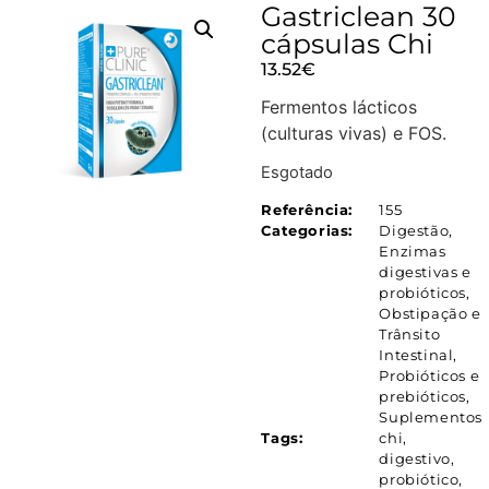
Gastriclean 30
cápsulas Chi
13.52
€
Fermentos lácticos
(culturas vivas) e FOS.
Esgotado
Referência:
155
Categorias:
Digestão
,
Enzimas
digestivas e
probióticos
,
Obstipação e
Trânsito
Intestinal
,
Probióticos e
prebióticos
,
Suplementos
Tags:
chi
,
digestivo
,
probiótico
,