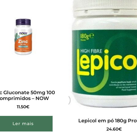
c Gluconate 50mg 100
comprimidos – NOW
11.50
€
Lepicol em pó 180g Pro
Ler mais
24.60
€