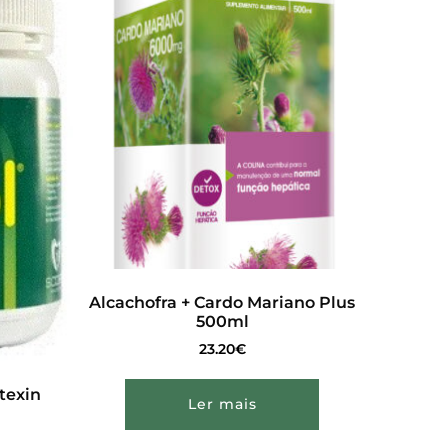
Alcachofra + Cardo Mariano Plus
500ml
23.20
€
texin
Ler mais