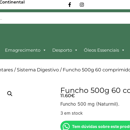
 Continental
Emagrecimento
Desporto
Óleos Essenciais
tares
/
Sistema Digestivo
/ Funcho 500g 60 comprimido
Funcho 500g 60 c
11.60
€
Funcho 500 mg (Naturmil).
3 em stock
Tem dúvidas sobre este prod