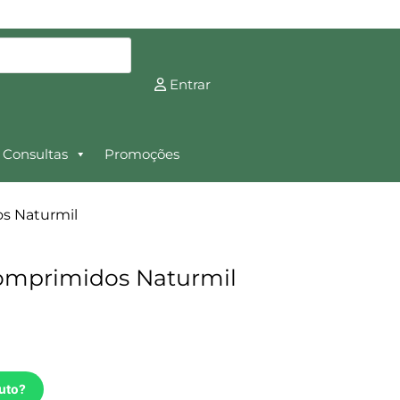
Entrar
Consultas
Promoções
s Naturmil
omprimidos Naturmil
uto?