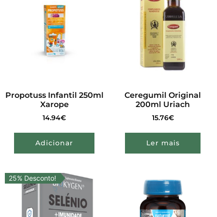
Propotuss Infantil 250ml
Ceregumil Original
Xarope
200ml Uriach
14.94
€
15.76
€
Adicionar
Ler mais
25% Desconto!