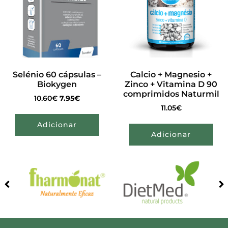
Selénio 60 cápsulas –
Calcio + Magnesio +
Biokygen
Zinco + Vitamina D 90
comprimidos Naturmil
10.60
€
7.95
€
11.05
€
Adicionar
Adicionar