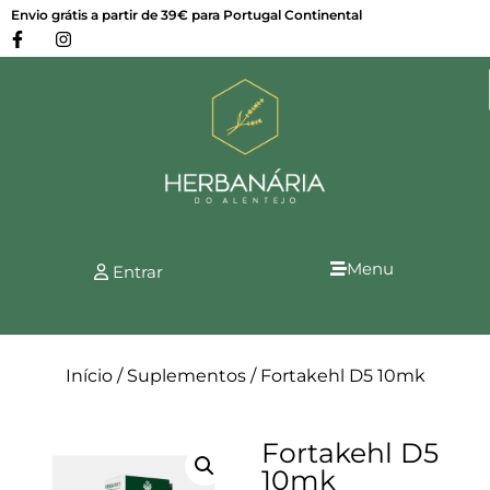
Envio grátis a partir de 39€ para Portugal Continental
Menu
Entrar
Início
/
Suplementos
/ Fortakehl D5 10mk
Fortakehl D5
10mk