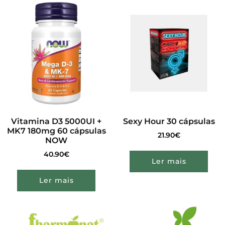
Vitamina D3 5000UI +
Sexy Hour 30 cápsulas
MK7 180mg 60 cápsulas
21.90
€
NOW
40.90
€
Ler mais
Ler mais