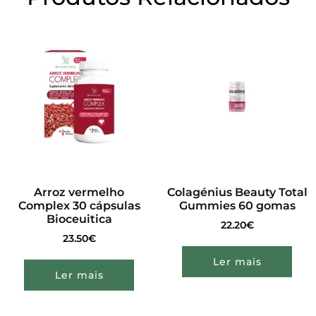
Arroz vermelho
Colagénius Beauty Total
Complex 30 cápsulas
Gummies 60 gomas
Bioceuitica
22.20
€
23.50
€
Ler mais
Ler mais