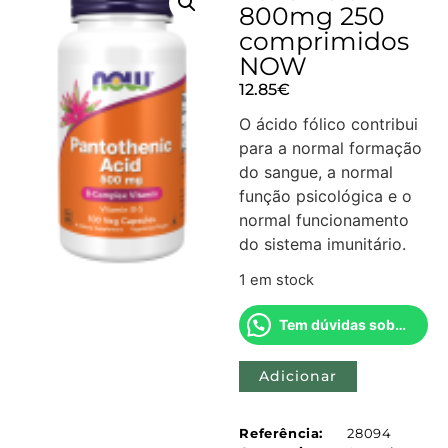
800mg 250
comprimidos
NOW
12.85
€
O ácido fólico contribui
para a normal formação
do sangue, a normal
função psicológica e o
normal funcionamento
do sistema imunitário.
1 em stock
Tem dúvidas sobre este produto?
Adicionar
Referência:
28094