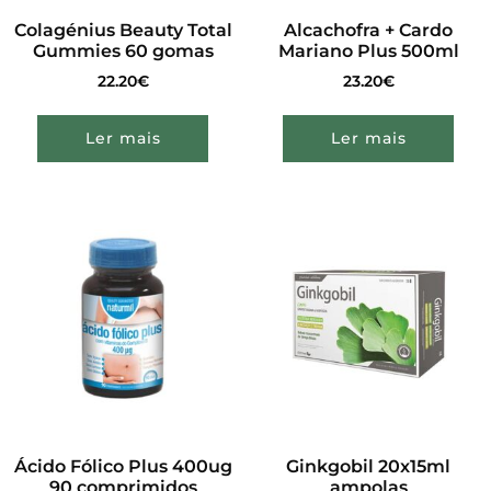
Colagénius Beauty Total
Alcachofra + Cardo
Gummies 60 gomas
Mariano Plus 500ml
22.20
€
23.20
€
Ler mais
Ler mais
Ácido Fólico Plus 400ug
Ginkgobil 20x15ml
90 comprimidos
ampolas