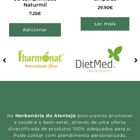
Naturmil
29.90
€
7.25
€
Ler mais
Adicionar
Na
Herbanária do Alentejo
procuramos promover
a saúde e o bem-estar, através de uma oferta
diversificada de produtos 100% adequados para si.
Pode contar com atendimento personalizado,