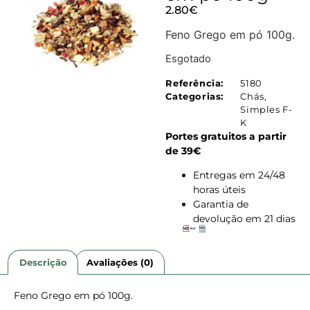
2.80
€
Feno Grego em pó 100g.
Esgotado
Referência:
5180
Categorias:
Chás
,
Simples F-
K
Portes gratuitos a partir
de 39€
Entregas em 24/48
horas úteis
Garantia de
devolução em 21 dias
Descrição
Avaliações (0)
Feno Grego em pó 100g.