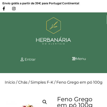
Envio grátis a partir de 39€ para Portugal Continental
Menu
Entrar
Início
/
Chás
/
Simples F-K
/ Feno Grego em pó 100g
Feno Grego
em pó 100g