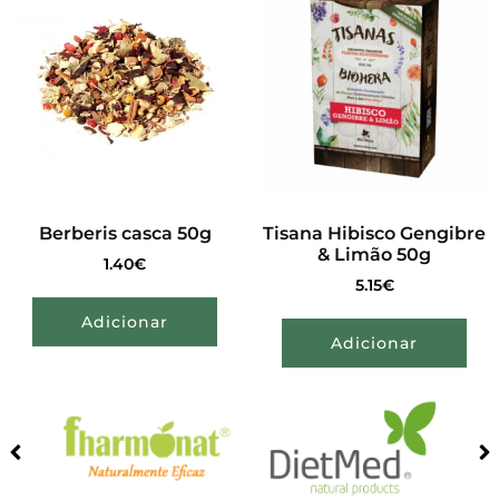
Berberis casca 50g
Tisana Hibisco Gengibre
& Limão 50g
1.40
€
5.15
€
Adicionar
Adicionar