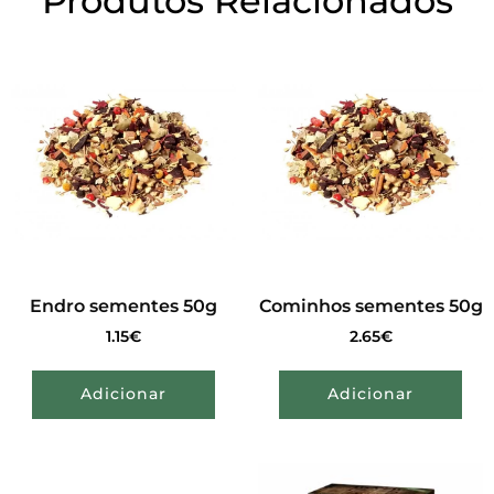
Produtos Relacionados
Endro sementes 50g
Cominhos sementes 50g
1.15
€
2.65
€
Adicionar
Adicionar