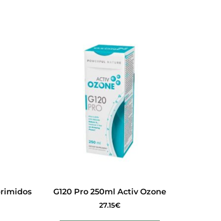
rimidos
G120 Pro 250ml Activ Ozone
27.15
€