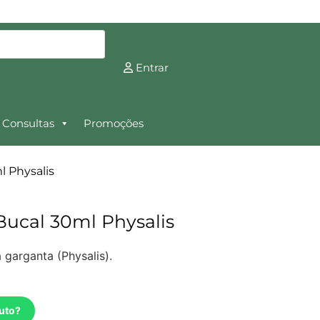
Entrar
Consultas
Promoções
l Physalis
Bucal 30ml Physalis
 garganta (Physalis).
uto?