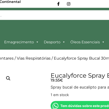
 Continental
Emagrecimento
Desporto
Óleos Essenciais
entares
/
Vias Respiratórias
/ Eucalyforce Spray Bucal 30m
Eucalyforce Spray 
19.55
€
Spray bucal de eucalipto para a
1 em stock
Tem dúvidas sobre este prod