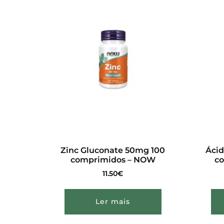
Zinc Gluconate 50mg 100
Ácid
comprimidos – NOW
co
11.50
€
Ler mais