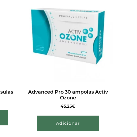
psulas
Advanced Pro 30 ampolas Activ
Ozone
45.25
€
Adicionar