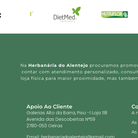
Na
Herbanária do Alentejo
procuramos promover
contar com atendimento personalizado, consulta
loja física para maior proximidade, mas também
Apoio Ao Cliente
Co
Galerias Alto da Barra, Piso -1 Loja 118
A 
Avenida das Descobertas Nº59
As
2780-053 Oeiras
As
Email: herbanariadoalentejo@gmail.com