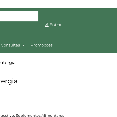
Entrar
Consultas
Promoções
Nutergia
tergia
igestivo
,
Suplementos Alimentares