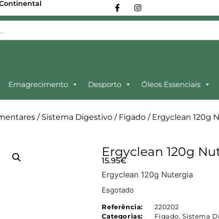
 Continental
Emagrecimento
Desporto
Óleos Essenciais
mentares
/
Sistema Digestivo
/
Figado
/ Ergyclean 120g 
Ergyclean 120g Nu
15.95
€
Ergyclean 120g Nutergia
Esgotado
Referência:
220202
Categorias:
Figado
,
Sistema D