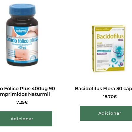
o Fólico Plus 400ug 90
Bacidofilus Flora 30 cá
mprimidos Naturmil
18.70
€
7.25
€
Adicionar
Adicionar