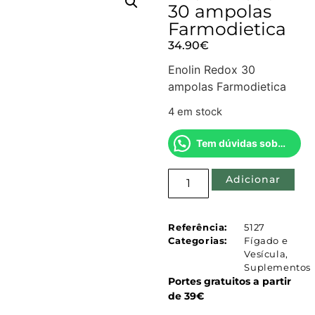
30 ampolas
Farmodietica
34.90
€
Enolin Redox 30
ampolas Farmodietica
4 em stock
Tem dúvidas sobre este produto?
Adicionar
Referência:
5127
Categorias:
Fígado e
Vesícula
,
Suplementos
Portes gratuitos a partir
de 39€