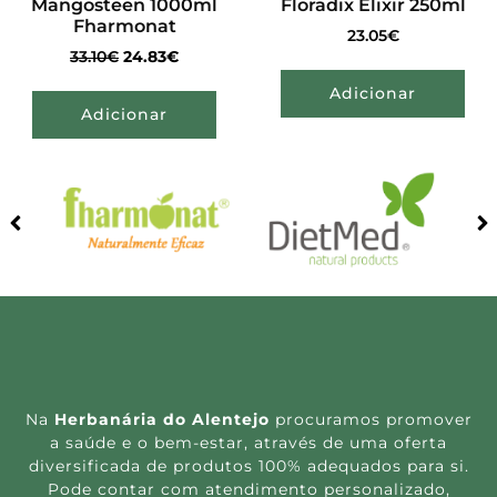
Mangosteen 1000ml
Floradix Elixir 250ml
Fharmonat
23.05
€
33.10
€
24.83
€
Adicionar
Adicionar
Na
Herbanária do Alentejo
procuramos promover
a saúde e o bem-estar, através de uma oferta
diversificada de produtos 100% adequados para si.
Pode contar com atendimento personalizado,