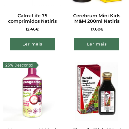
Calm-Life 75
Cerebrum Mini Kids
comprimidos Natiris
M&M 200ml Natiris
12.46
€
17.60
€
Ler mais
Ler mais
25% Desconto!