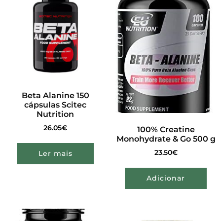
Beta Alanine 150
cápsulas Scitec
Nutrition
26.05
€
100% Creatine
Monohydrate & Go 500 g
23.50
€
Ler mais
Adicionar