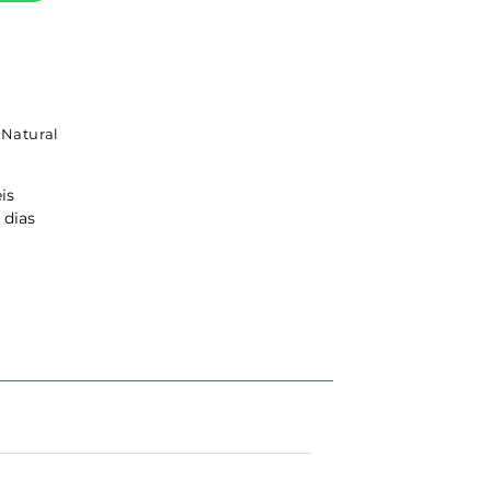
Natural
is
 dias