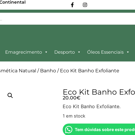
 Continental
Emagrecimento
Desporto
Óleos Essenciais
mética Natural
/
Banho
/ Eco Kit Banho Exfoliante
Eco Kit Banho Exfo
20.00
€
Eco Kit Banho Exfoliante.
1 em stock
Tem dúvidas sobre este prod