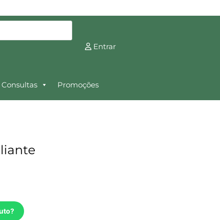
Entrar
Consultas
Promoções
liante
uto?