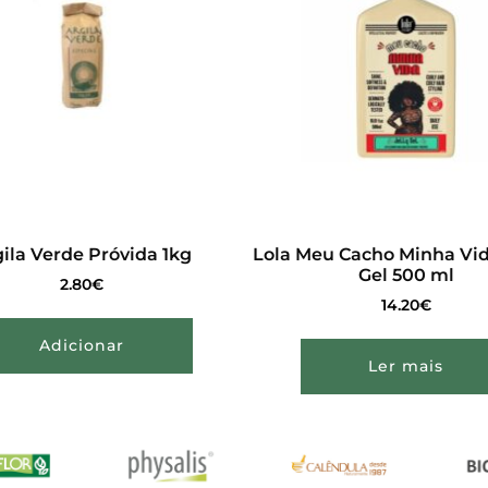
ila Verde Próvida 1kg
Lola Meu Cacho Minha Vida
Gel 500 ml
2.80
€
14.20
€
Adicionar
Ler mais