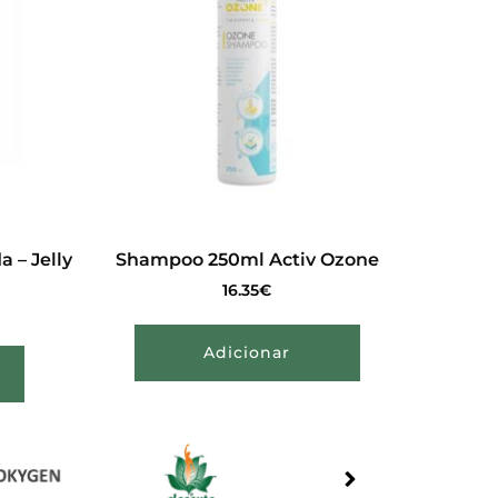
 – Jelly
Shampoo 250ml Activ Ozone
16.35
€
Adicionar