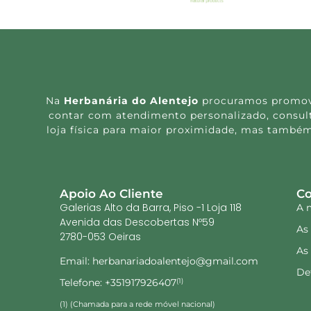
Na
Herbanária do Alentejo
procuramos promover
contar com atendimento personalizado, consulta
loja física para maior proximidade, mas também
Apoio Ao Cliente
Co
Galerias Alto da Barra, Piso -1 Loja 118
A 
Avenida das Descobertas Nº59
As
2780-053 Oeiras
As
Email: herbanariadoalentejo@gmail.com
De
Telefone: +351917926407
(1)
(1) (Chamada para a rede móvel nacional)