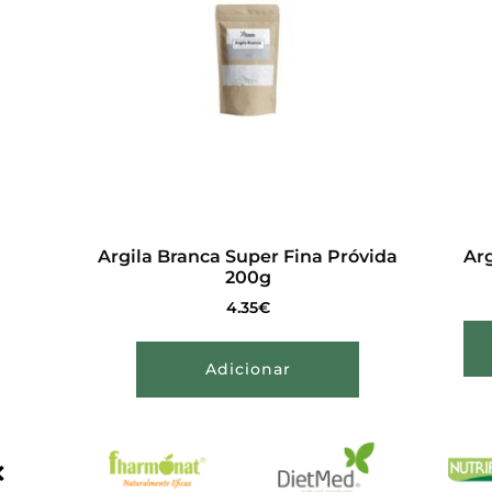
Argila Branca Super Fina Próvida
Arg
200g
4.35
€
Adicionar