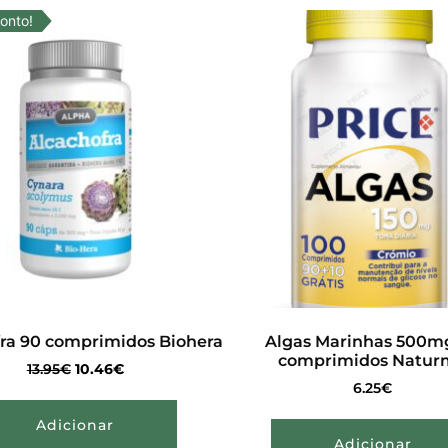
onto!
ra 90 comprimidos Biohera
Algas Marinhas 500m
comprimidos Natur
13.95
€
10.46
€
6.25
€
Adicionar
Adicionar