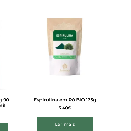
g 90
Espirulina em Pó BIO 125g
mil
7.40
€
Ler mais