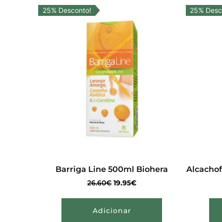
25% Desconto!
25% Desc
Barriga Line 500ml Biohera
Alcachof
26.60
€
19.95
€
Adicionar