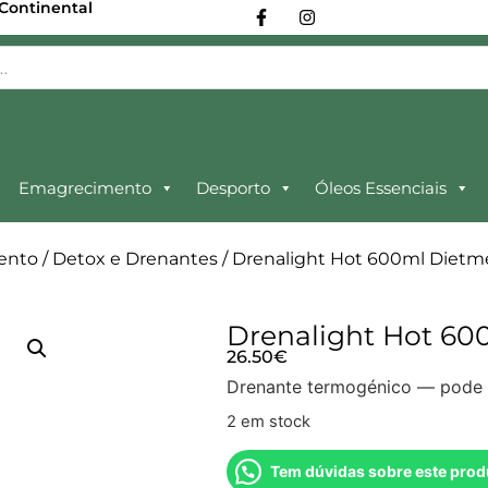
 Continental
Emagrecimento
Desporto
Óleos Essenciais
ento
/
Detox e Drenantes
/ Drenalight Hot 600ml Diet
Drenalight Hot 6
26.50
€
Drenante termogénico — pode co
2 em stock
Tem dúvidas sobre este prod