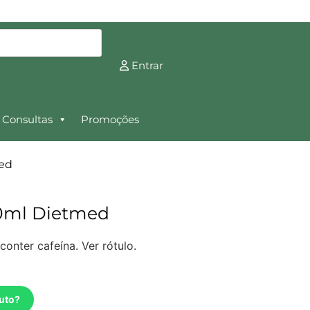
Entrar
Consultas
Promoções
med
00ml Dietmed
nter cafeína. Ver rótulo.
uto?