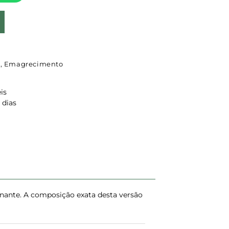
s
,
Emagrecimento
is
 dias
enante. A composição exata desta versão