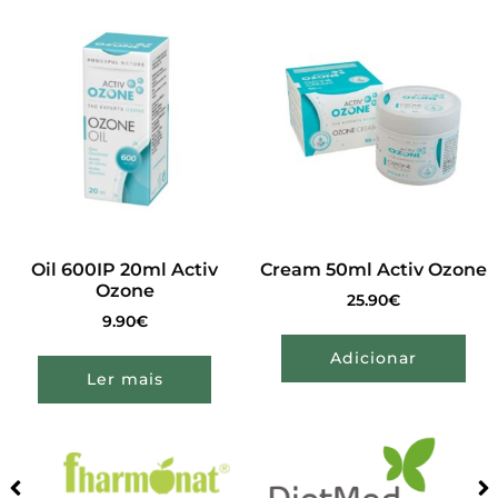
Oil 600IP 20ml Activ
Cream 50ml Activ Ozone
Ozone
25.90
€
9.90
€
Adicionar
Ler mais