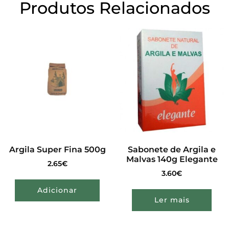
Produtos Relacionados
Argila Super Fina 500g
Sabonete de Argila e
Malvas 140g Elegante
2.65
€
3.60
€
Adicionar
Ler mais