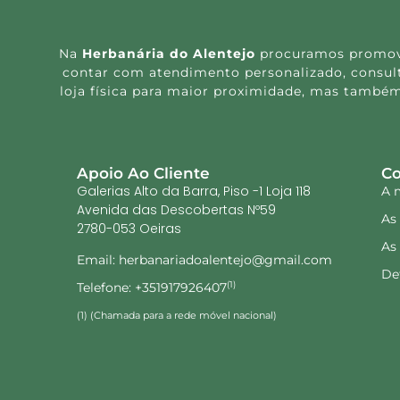
Na
Herbanária do Alentejo
procuramos promover
contar com atendimento personalizado, consulta
loja física para maior proximidade, mas também
Apoio Ao Cliente
Co
Galerias Alto da Barra, Piso -1 Loja 118
A 
Avenida das Descobertas Nº59
As
2780-053 Oeiras
As
Email: herbanariadoalentejo@gmail.com
De
Telefone: +351917926407
(1)
(1) (Chamada para a rede móvel nacional)