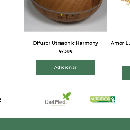
Difusor Utrasonic Harmony
Amor Lu
47.30
€
Adicionar