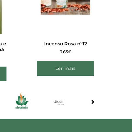
a e
Incenso Rosa nº12
ma
3.65
€
Ler mais