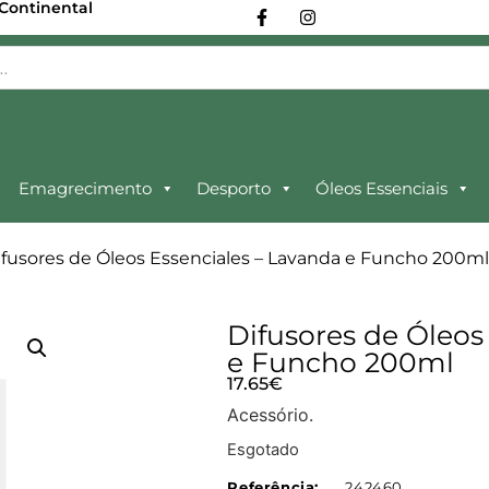
 Continental
Emagrecimento
Desporto
Óleos Essenciais
ifusores de Óleos Essenciales – Lavanda e Funcho 200m
Difusores de Óleos
e Funcho 200ml
17.65
€
Acessório.
Esgotado
Referência:
242460