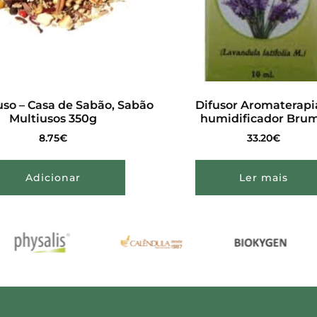
so – Casa de Sabão, Sabão
Difusor Aromaterapi
Multiusos 350g
humidificador Bru
8.75
€
33.20
€
Adicionar
Ler mais