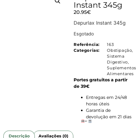
Instant 345g
20.95
€
Depurlax Instant 345g
Esgotado
Referência:
163
Categorias:
Obstipação
,
Sistema
Digestivo
,
Suplementos
Alimentares
Portes gratuitos a partir
de 39€
Entregas em 24/48
horas úteis
Garantia de
devolução em 21 dias
Descrição
Avaliações (0)