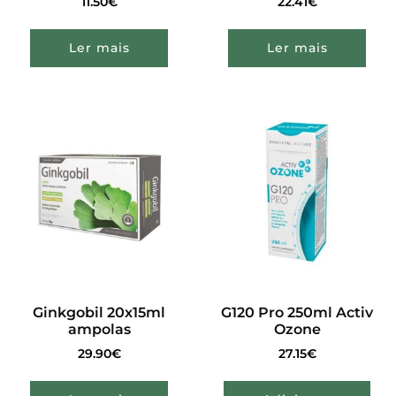
11.50
€
22.41
€
Ler mais
Ler mais
Ginkgobil 20x15ml
G120 Pro 250ml Activ
ampolas
Ozone
29.90
€
27.15
€