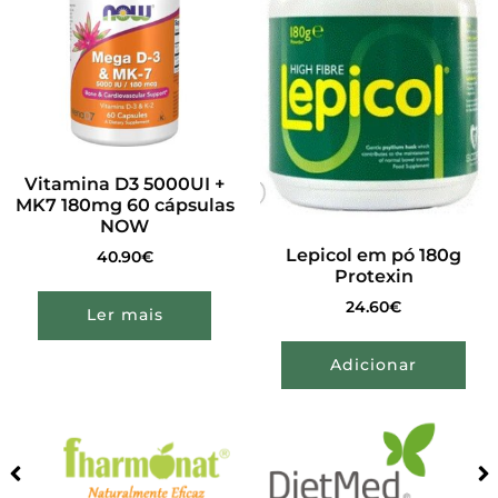
Vitamina D3 5000UI +
MK7 180mg 60 cápsulas
NOW
Lepicol em pó 180g
40.90
€
Protexin
24.60
€
Ler mais
Adicionar