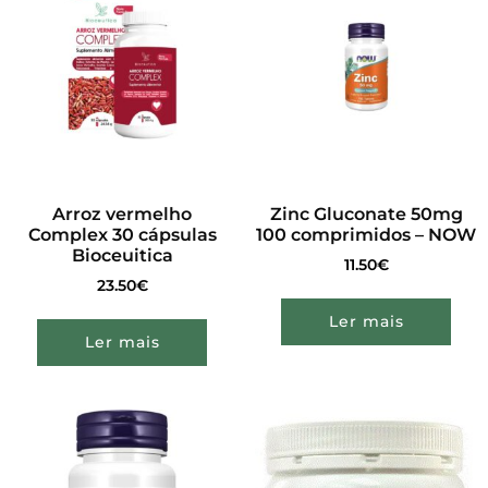
Arroz vermelho
Zinc Gluconate 50mg
Complex 30 cápsulas
100 comprimidos – NOW
Bioceuitica
11.50
€
23.50
€
Ler mais
Ler mais