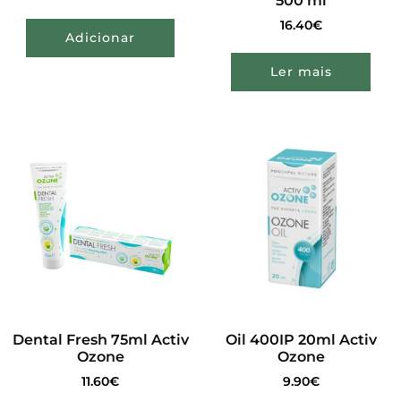
500 ml
16.40
€
Adicionar
Ler mais
Dental Fresh 75ml Activ
Oil 400IP 20ml Activ
Ozone
Ozone
11.60
€
9.90
€