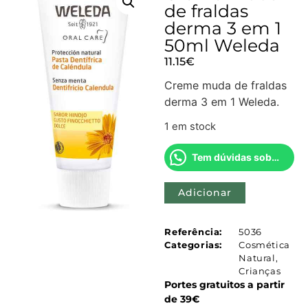
de fraldas
derma 3 em 1
50ml Weleda
11.15
€
Creme muda de fraldas
derma 3 em 1 Weleda.
1 em stock
Tem dúvidas sobre este produto?
Adicionar
Referência:
5036
Categorias:
Cosmética
Natural
,
Crianças
Portes gratuitos a partir
de 39€