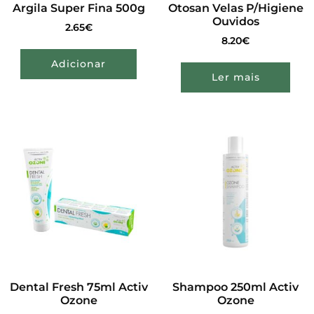
Argila Super Fina 500g
Otosan Velas P/Higiene
Ouvidos
2.65
€
8.20
€
Adicionar
Ler mais
Dental Fresh 75ml Activ
Shampoo 250ml Activ
Ozone
Ozone