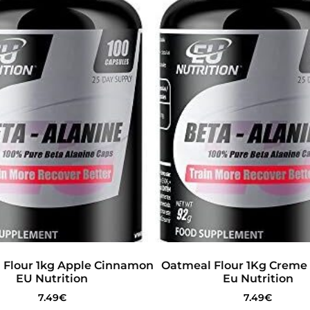
 Flour 1kg Apple Cinnamon
Oatmeal Flour 1Kg Creme
EU Nutrition
Eu Nutrition
7.49
€
7.49
€