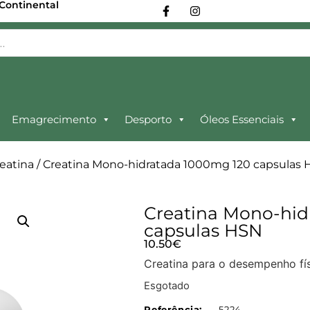
 Continental
Emagrecimento
Desporto
Óleos Essenciais
eatina
/ Creatina Mono-hidratada 1000mg 120 capsulas
Creatina Mono-hid
capsulas HSN
10.50
€
Creatina para o desempenho fís
Esgotado
Referência:
5224