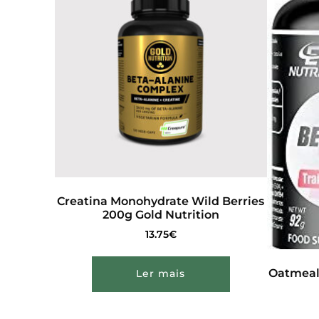
Creatina Monohydrate Wild Berries
200g Gold Nutrition
13.75
€
Oatmeal
Ler mais