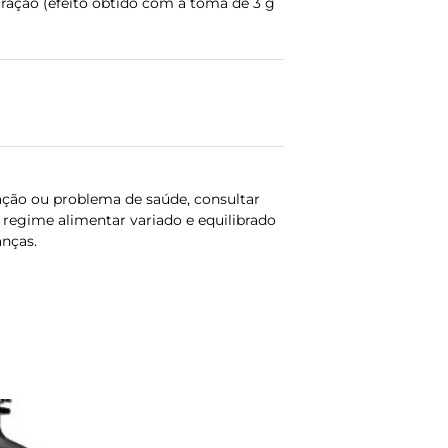
uração (efeito obtido com a toma de 3 g
ação ou problema de saúde, consultar
regime alimentar variado e equilibrado
anças.