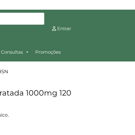
Entrar
Consultas
Promoções
 HSN
ratada 1000mg 120
ico.