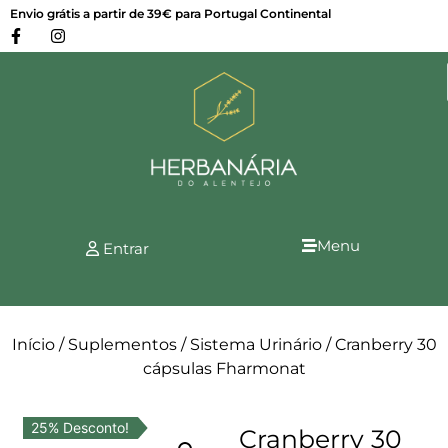
Envio grátis a partir de 39€ para Portugal Continental
Menu
Entrar
Início
/
Suplementos
/
Sistema Urinário
/ Cranberry 30
cápsulas Fharmonat
25% Desconto!
Cranberry 30