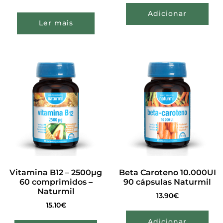
Adicionar
Ler mais
Vitamina B12 – 2500µg
Beta Caroteno 10.000UI
60 comprimidos –
90 cápsulas Naturmil
Naturmil
13.90
€
15.10
€
Adicionar