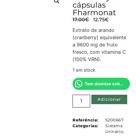
cápsulas
Fharmonat
17.00
€
12.75
€
Extrato de arando
(cranberry) equivalente
a 9600 mg de fruto
fresco, com vitamina C
(100% VRN).
1 em stock
Tem dúvidas sobre este produto?
Adicionar
Referência:
5200667
Categorias:
Sistema
Urinário
,