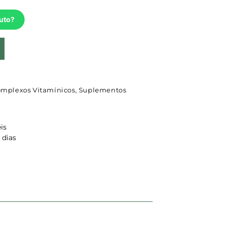
uto?
omplexos Vitamínicos
,
Suplementos
is
 dias