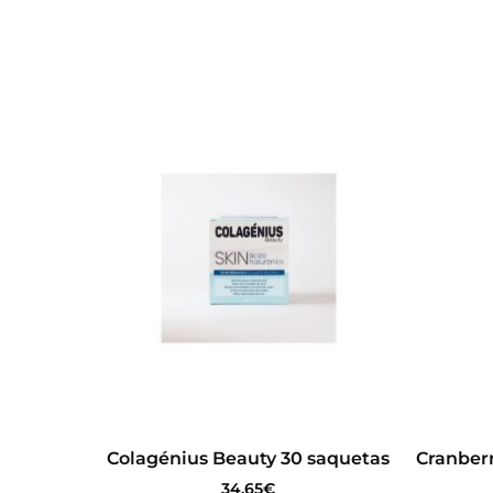
Colagénius Beauty 30 saquetas
Cranber
34.65
€