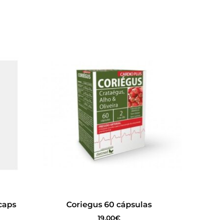
caps
Coriegus 60 cápsulas
19.00
€