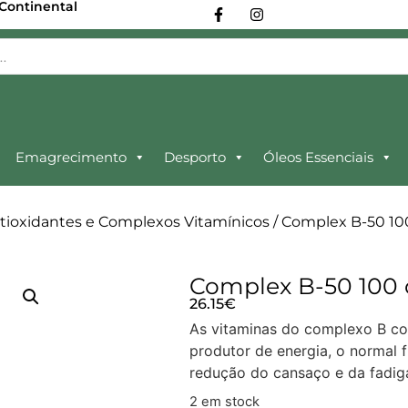
 Continental
Emagrecimento
Desporto
Óleos Essenciais
tioxidantes e Complexos Vitamínicos
/ Complex B-50 1
Complex B-50 10
26.15
€
As vitaminas do complexo B c
produtor de energia, o normal
redução do cansaço e da fadig
2 em stock