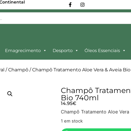
 Continental
Emagrecimento
Desporto
Óleos Essenciais
al
/
Champô
/ Champô Tratamento Aloe Vera & Aveia Bi
Champô Tratamento
Bio 740ml
14.95
€
Champô Tratamento Aloe Vera &
1 em stock