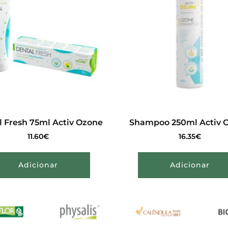
l Fresh 75ml Activ Ozone
Shampoo 250ml Activ 
11.60
€
16.35
€
Adicionar
Adicionar