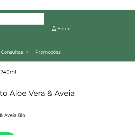
Entrar
Consultas
Promoções
o 740ml
 Aloe Vera & Aveia
 Aveia Bio.