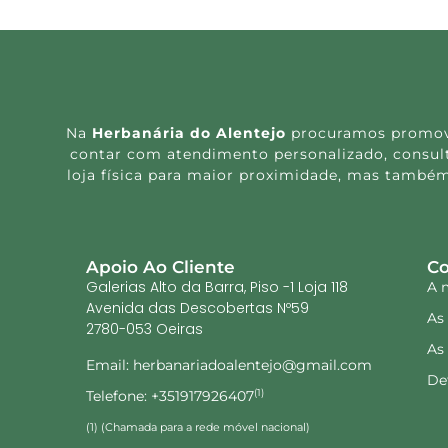
Na
Herbanária do Alentejo
procuramos promover
contar com atendimento personalizado, consulta
loja física para maior proximidade, mas também
Apoio Ao Cliente
Co
Galerias Alto da Barra, Piso -1 Loja 118
A 
Avenida das Descobertas Nº59
As
2780-053 Oeiras
As
Email: herbanariadoalentejo@gmail.com
De
Telefone: +351917926407
(1)
(1) (Chamada para a rede móvel nacional)