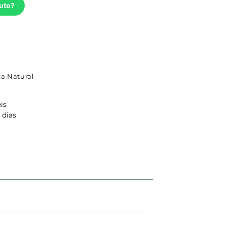
uto?
a Natural
is
 dias