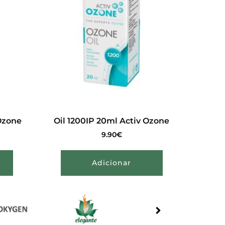
Ozone
Oil 1200IP 20ml Activ Ozone
9.90
€
Adicionar