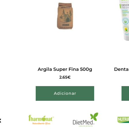
Argila Super Fina 500g
Denta
2.65
€
Adicionar