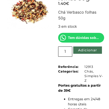
1.40
€
Chá Verbasco folhas
50g
3 em stock
Tem dúvidas sobre este produto?
Adicionar
Referência:
12913
Categorias:
Chás
,
Simples V-
Z
Portes gratuitos a partir
de 39€
Entregas em 24/48
horas úteis