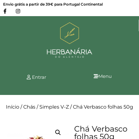
Envio grátis a partir de 39€ para Portugal Continental
Menu
Entrar
Início
/
Chás
/
Simples V-Z
/ Chá Verbasco folhas 50g
Chá Verbasco
folhas 50g