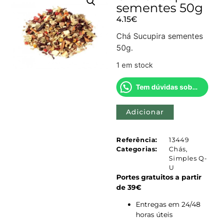
sementes 50g
4.15
€
Chá Sucupira sementes
50g.
1 em stock
Tem dúvidas sobre este produto?
Adicionar
Referência:
13449
Categorias:
Chás
,
Simples Q-
U
Portes gratuitos a partir
de 39€
Entregas em 24/48
horas úteis