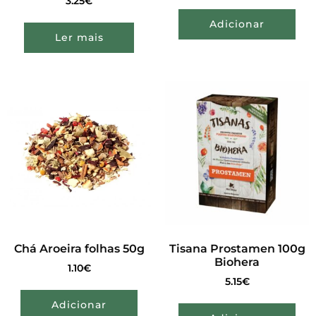
3.25
€
Adicionar
Ler mais
Chá Aroeira folhas 50g
Tisana Prostamen 100g
Biohera
1.10
€
5.15
€
Adicionar