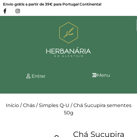
Envio grátis a partir de 39€ para Portugal Continental
Menu
Entrar
Início
/
Chás
/
Simples Q-U
/ Chá Sucupira sementes
50g
Chá Sucupira