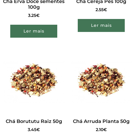
Chá Erva Doce sementes
Chá Cereja Pés 100g
100g
2.55
€
3.25
€
Ler mais
Ler mais
Chá Borututu Raiz 50g
Chá Arruda Planta 50g
3.45
€
2.10
€