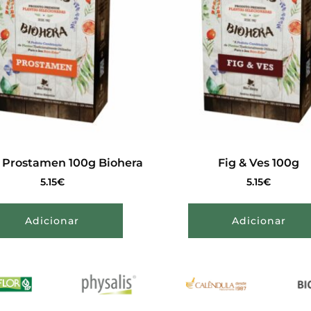
 Prostamen 100g Biohera
Fig & Ves 100g
5.15
€
5.15
€
Adicionar
Adicionar