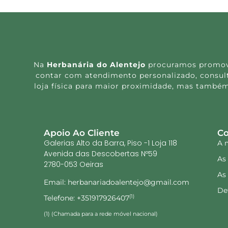
Na
Herbanária do Alentejo
procuramos promover
contar com atendimento personalizado, consulta
loja física para maior proximidade, mas também
Apoio Ao Cliente
Co
Galerias Alto da Barra, Piso -1 Loja 118
A 
Avenida das Descobertas Nº59
As
2780-053 Oeiras
As
Email: herbanariadoalentejo@gmail.com
De
Telefone: +351917926407
(1)
(1) (Chamada para a rede móvel nacional)