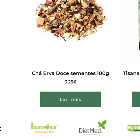
Chá Erva Doce sementes 100g
Tisana
3.25
€
Ler mais