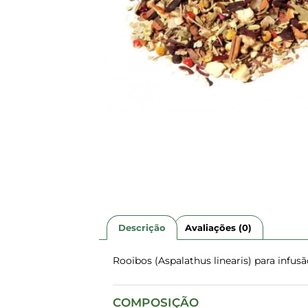
Descrição
Avaliações (0)
Rooibos (Aspalathus linearis) para infus
COMPOSIÇÃO