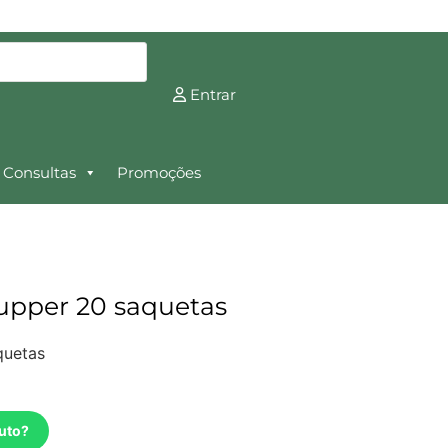
Entrar
Consultas
Promoções
upper 20 saquetas
quetas
uto?