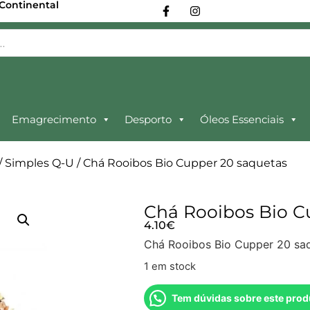
 Continental
Emagrecimento
Desporto
Óleos Essenciais
/
Simples Q-U
/ Chá Rooibos Bio Cupper 20 saquetas
Chá Rooibos Bio C
4.10
€
Chá Rooibos Bio Cupper 20 sa
1 em stock
Tem dúvidas sobre este prod