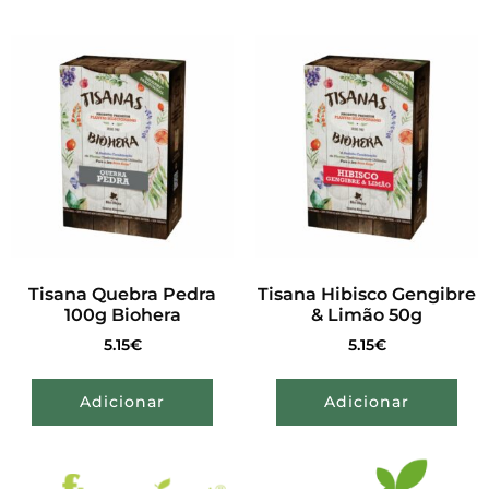
Tisana Quebra Pedra
Tisana Hibisco Gengibre
100g Biohera
& Limão 50g
5.15
€
5.15
€
Adicionar
Adicionar