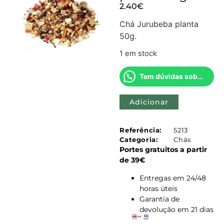
2.40
€
Chá Jurubeba planta
50g.
1 em stock
Tem dúvidas sobre este produto?
Adicionar
Referência:
5213
Categoria:
Chás
Portes gratuitos a partir
de 39€
Entregas em 24/48
horas úteis
Garantia de
devolução em 21 dias