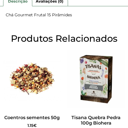
Descrição
Avaliações (0)
Chá Gourmet Frutal 15 Pirâmides
Produtos Relacionados
Coentros sementes 50g
Tisana Quebra Pedra
100g Biohera
1.15
€