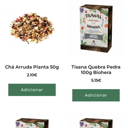
Chá Arruda Planta 50g
Tisana Quebra Pedra
100g Biohera
2.10
€
5.15
€
Adicionar
Adicionar