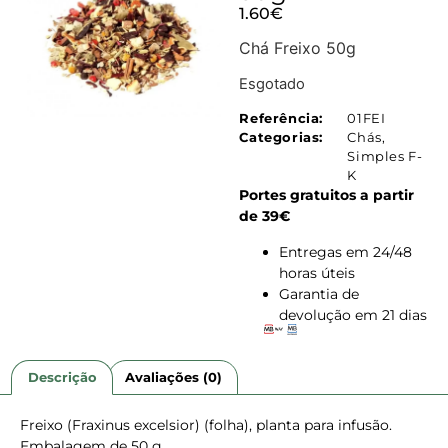
1.60
€
Chá Freixo 50g
Esgotado
Referência:
01FEI
Categorias:
Chás
,
Simples F-
K
Portes gratuitos a partir
de 39€
Entregas em 24/48
horas úteis
Garantia de
devolução em 21 dias
Descrição
Avaliações (0)
Freixo (Fraxinus excelsior) (folha), planta para infusão.
Embalagem de 50 g.