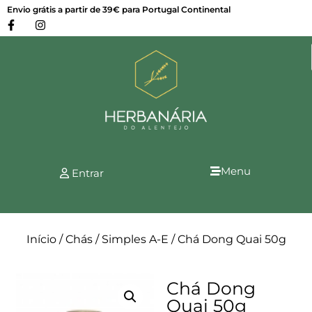
Envio grátis a partir de 39€ para Portugal Continental
Menu
Entrar
Início
/
Chás
/
Simples A-E
/ Chá Dong Quai 50g
Chá Dong
Quai 50g