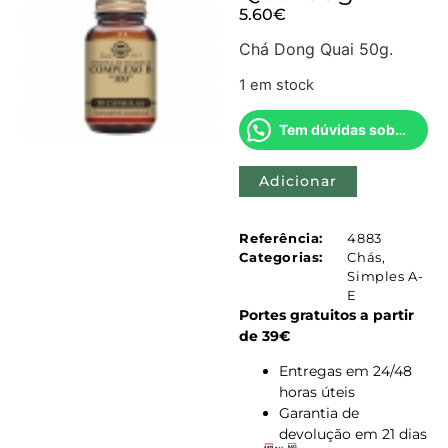
5.60
€
Chá Dong Quai 50g.
1 em stock
Tem dúvidas sobre este produto?
Adicionar
Referência:
4883
Categorias:
Chás
,
Simples A-
E
Portes gratuitos a partir
de 39€
Entregas em 24/48
horas úteis
Garantia de
devolução em 21 dias