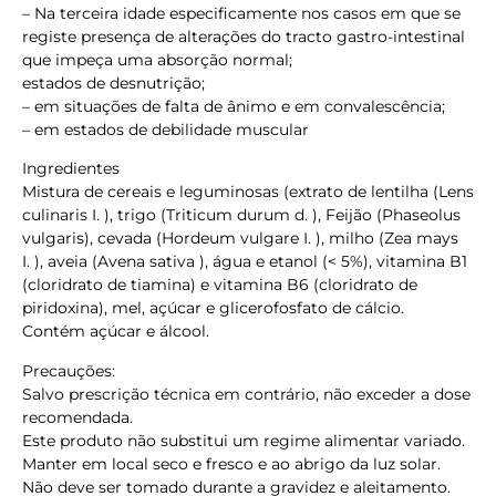
– Na terceira idade especificamente nos casos em que se
registe presença de alterações do tracto gastro-intestinal
que impeça uma absorção normal;
estados de desnutrição;
– em situações de falta de ânimo e em convalescência;
– em estados de debilidade muscular
Ingredientes
Mistura de cereais e leguminosas (extrato de lentilha (Lens
culinaris I. ), trigo (Triticum durum d. ), Feijão (Phaseolus
vulgaris), cevada (Hordeum vulgare I. ), milho (Zea mays
I. ), aveia (Avena sativa ), água e etanol (< 5%), vitamina B1
(cloridrato de tiamina) e vitamina B6 (cloridrato de
piridoxina), mel, açúcar e glicerofosfato de cálcio.
Contém açúcar e álcool.
Precauções:
Salvo prescrição técnica em contrário, não exceder a dose
recomendada.
Este produto não substitui um regime alimentar variado.
Manter em local seco e fresco e ao abrigo da luz solar.
Não deve ser tomado durante a gravidez e aleitamento.