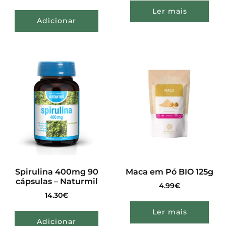
Ler mais
Adicionar
Spirulina 400mg 90
Maca em Pó BIO 125g
cápsulas – Naturmil
4.99
€
14.30
€
Ler mais
Adicionar