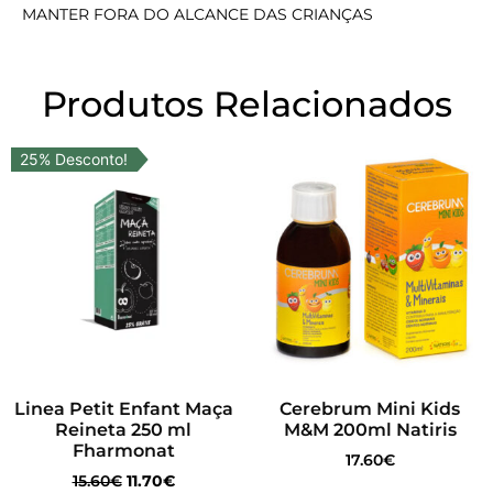
MANTER FORA DO ALCANCE DAS CRIANÇAS
Produtos Relacionados
25% Desconto!
Linea Petit Enfant Maça
Cerebrum Mini Kids
Reineta 250 ml
M&M 200ml Natiris
Fharmonat
17.60
€
15.60
€
11.70
€