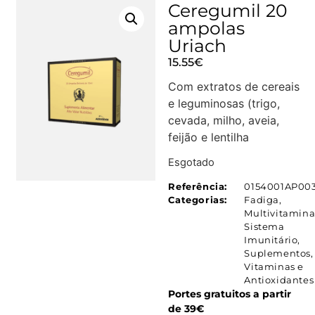
Ceregumil 20
ampolas
Uriach
15.55
€
Com extratos de cereais
e leguminosas (trigo,
cevada, milho, aveia,
feijão e lentilha
Esgotado
Referência:
0154001AP00
Categorias:
Fadiga
,
Multivitamina
Sistema
Imunitário
,
Suplementos
,
Vitaminas e
Antioxidantes
Portes gratuitos a partir
de 39€