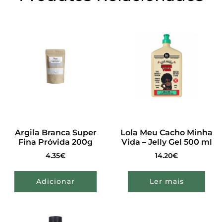
Argila Branca Super
Lola Meu Cacho Minha
Fina Próvida 200g
Vida – Jelly Gel 500 ml
4.35
€
14.20
€
Adicionar
Ler mais