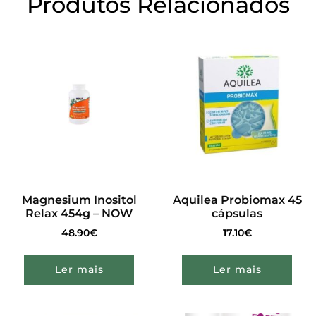
Produtos Relacionados
Magnesium Inositol
Aquilea Probiomax 45
Relax 454g – NOW
cápsulas
48.90
€
17.10
€
Ler mais
Ler mais