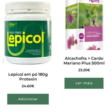
Alcachofra + Cardo
Mariano Plus 500ml
23.20
€
Lepicol em pó 180g
Protexin
Ler mais
24.60
€
Adicionar