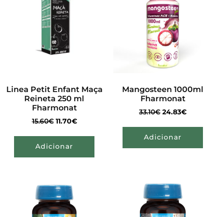
Linea Petit Enfant Maça
Mangosteen 1000ml
Reineta 250 ml
Fharmonat
Fharmonat
33.10
€
24.83
€
15.60
€
11.70
€
Adicionar
Adicionar