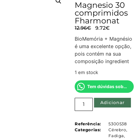
Magnesio 30
comprimidos
Fharmonat
12.96
€
9.72
€
BioMemória + Magnésio
é uma excelente opção,
pois contém na sua
composição ingredient
1 em stock
Tem dúvidas sobre este produto?
Adicionar
Referência:
5300538
Categorias:
Cérebro
,
Fadiga
,