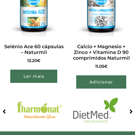
Selénio Ace 60 cápsulas
Calcio + Magnesio +
– Naturmil
Zinco + Vitamina D 90
comprimidos Naturmil
13.20
€
11.05
€
Ler mais
Adicionar