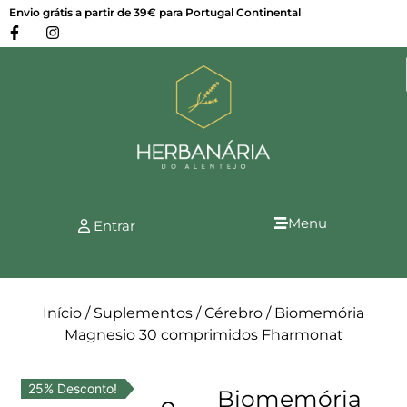
Envio grátis a partir de 39€ para Portugal Continental
Menu
Entrar
Início
/
Suplementos
/
Cérebro
/ Biomemória
Magnesio 30 comprimidos Fharmonat
25% Desconto!
Biomemória