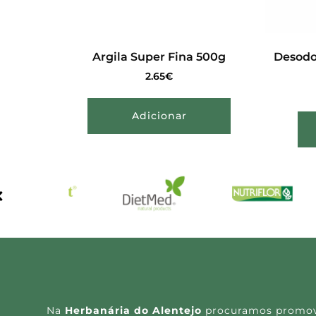
Argila Super Fina 500g
Desodo
2.65
€
Adicionar
Na
Herbanária do Alentejo
procuramos promover