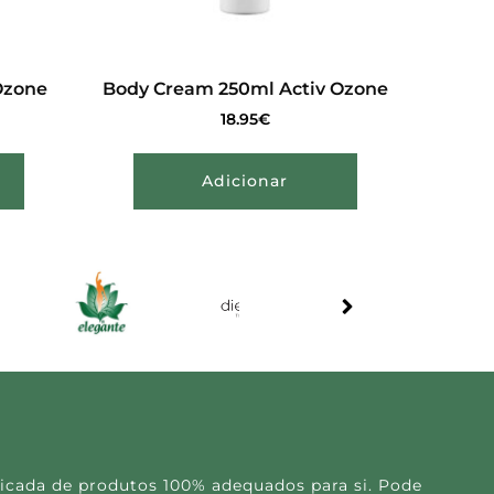
Ozone
Body Cream 250ml Activ Ozone
18.95
€
Adicionar
icada de produtos 100% adequados para si. Pode