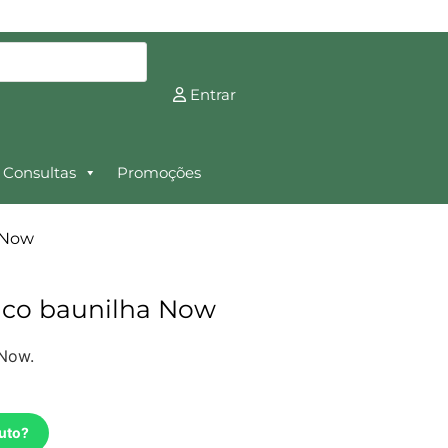
Entrar
Consultas
Promoções
a Now
nico baunilha Now
 Now.
uto?