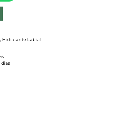
,
Hidratante Labial
is
 dias