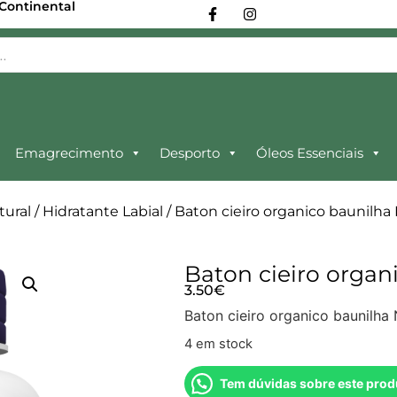
 Continental
Emagrecimento
Desporto
Óleos Essenciais
tural
/
Hidratante Labial
/ Baton cieiro organico baunilh
Baton cieiro orga
3.50
€
Baton cieiro organico baunilha
4 em stock
Tem dúvidas sobre este prod