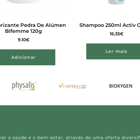
rizante Pedra De Alúmen
Shampoo 250ml Activ 
Bifemme 120g
16.35
€
9.10
€
Ler mais
Adicionar
 a saúde e o bem-estar, através de uma oferta diversif