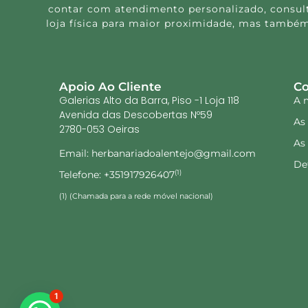
contar com atendimento personalizado, consulta
loja física para maior proximidade, mas também
Apoio Ao Cliente
Co
Galerias Alto da Barra, Piso -1 Loja 118
A 
Avenida das Descobertas Nº59
As
2780-053 Oeiras
As
Email: herbanariadoalentejo@gmail.com
De
Telefone: +351917926407
(1)
(1) (Chamada para a rede móvel nacional)
1