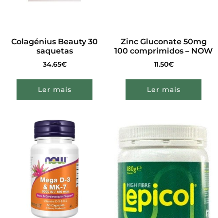
Colagénius Beauty 30
Zinc Gluconate 50mg
saquetas
100 comprimidos – NOW
34.65
€
11.50
€
Ler mais
Ler mais