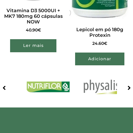
Vitamina D3 5000UI +
MK7 180mg 60 cápsulas
NOW
Lepicol em pó 180g
40.90
€
Protexin
24.60
€
Ler mais
Adicionar