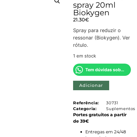
spray 20ml
Biokygen
21.30
€
Spray para reduzir o
ressonar (Biokygen). Ver
rótulo.
1 em stock
Tem dúvidas sobre este produto?
Adicionar
Referência:
30731
Categoria:
Suplementos
Portes gratuitos a partir
de 39€
Entregas em 24/48