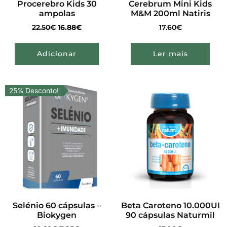
Procerebro Kids 30
Cerebrum Mini Kids
ampolas
M&M 200ml Natiris
22.50
€
16.88
€
17.60
€
Adicionar
Ler mais
25% Desconto!
Selénio 60 cápsulas –
Beta Caroteno 10.000UI
Biokygen
90 cápsulas Naturmil