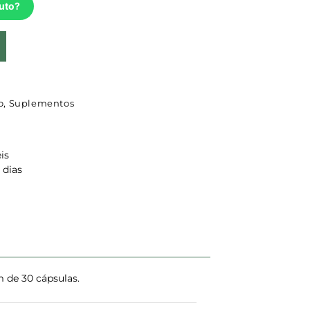
uto?
o
,
Suplementos
is
 dias
 de 30 cápsulas.