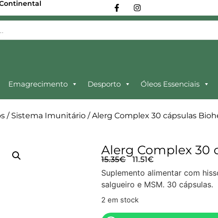
 Continental
Emagrecimento
Desporto
Óleos Essenciais
s
/
Sistema Imunitário
/ Alerg Complex 30 cápsulas Bioh
Alerg Complex 30 
15.35
€
11.51
€
Suplemento alimentar com hisso
salgueiro e MSM. 30 cápsulas.
2 em stock