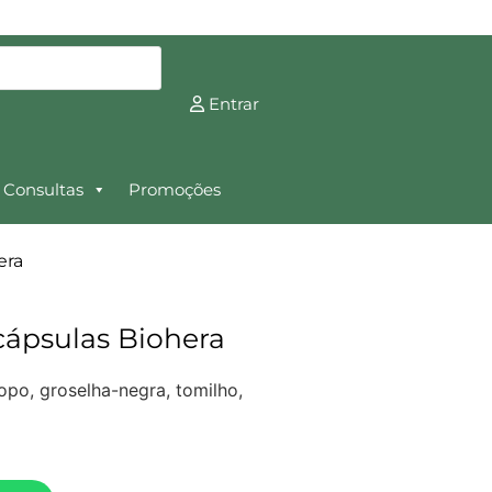
Entrar
Consultas
Promoções
era
cápsulas Biohera
po, groselha-negra, tomilho,