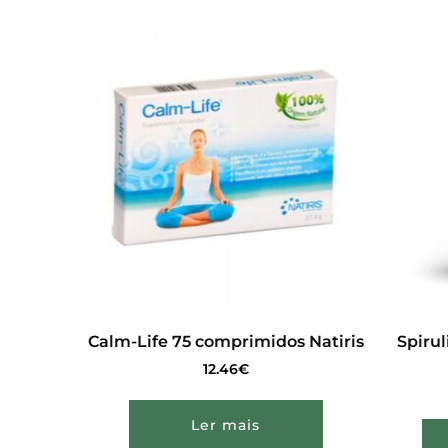
Calm-Life 75 comprimidos Natiris
Spiru
12.46
€
Ler mais