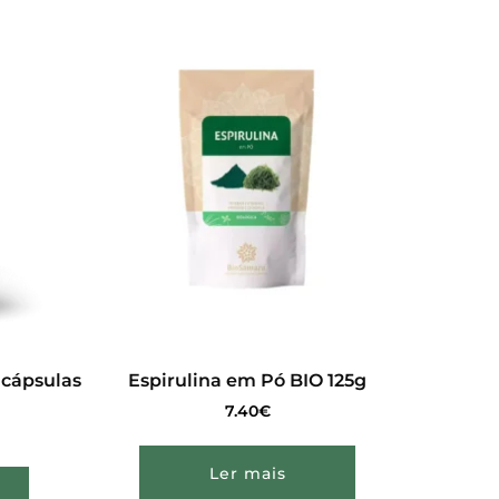
 cápsulas
Espirulina em Pó BIO 125g
7.40
€
Ler mais