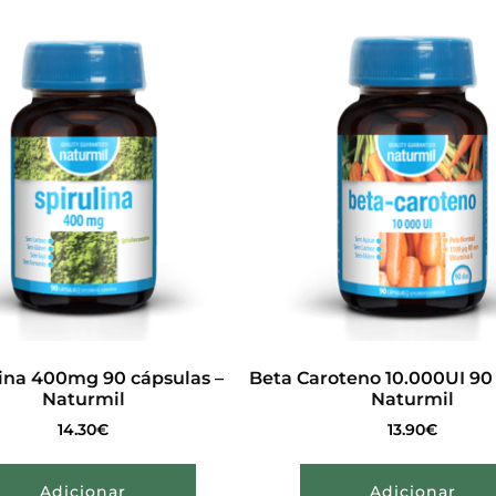
lina 400mg 90 cápsulas –
Beta Caroteno 10.000UI 90
Naturmil
Naturmil
14.30
€
13.90
€
Adicionar
Adicionar