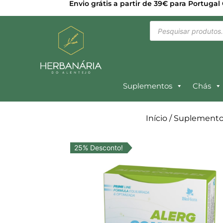
Envio grátis a partir de 39€ para Portugal
Suplementos
Chás
Início
/
Suplemento
25% Desconto!