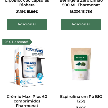
LipoBlock 30 cápsulas
Beringela Zero Limão
Biohera
500 ML Fharmonat
21.15
€
15.86
€
18.33
€
13.75
€
Adicionar
Adicionar
25% Desconto!
Crómio Maxi Plus 60
Espirulina em Pó BIO
comprimidos
125g
Fharmonat
7.40
€