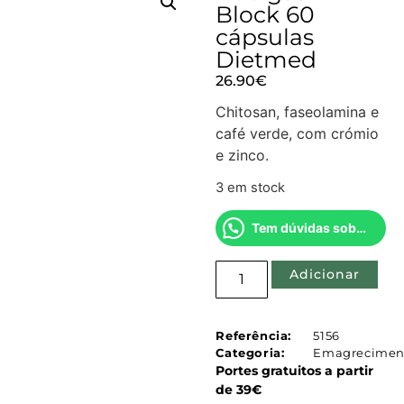
Block 60
cápsulas
Dietmed
26.90
€
Chitosan, faseolamina e
café verde, com crómio
e zinco.
3 em stock
Tem dúvidas sobre este produto?
Adicionar
Referência:
5156
Categoria:
Emagrecimen
Portes gratuitos a partir
de 39€