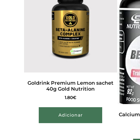
Goldrink Premium Lemon sachet
40g Gold Nutrition
1.80
€
Calcium
Adicionar