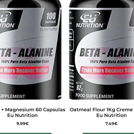
 + Magnesium 60 Capsulas
Oatmeal Flour 1Kg Creme
Eu Nutrition
Eu Nutrition
9.99
€
7.49
€