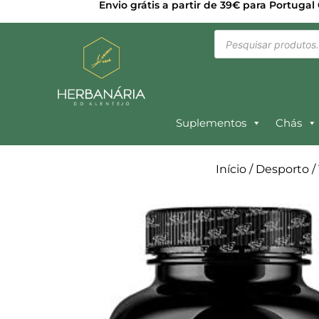
Envio grátis a partir de 39€ para Portugal
Suplementos
Chás
Início
/
Desporto
/