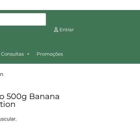
Entrar
Consultas
Promoções
on
Go 500g Banana
tion
scular.