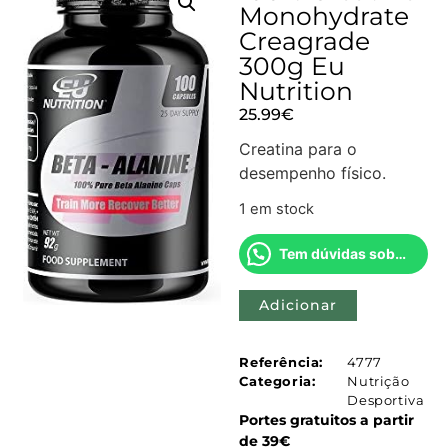
Monohydrate
Creagrade
300g Eu
Nutrition
25.99
€
Creatina para o
desempenho físico.
1 em stock
Tem dúvidas sobre este produto?
Adicionar
Referência:
4777
Categoria:
Nutrição
Desportiva
Portes gratuitos a partir
de 39€