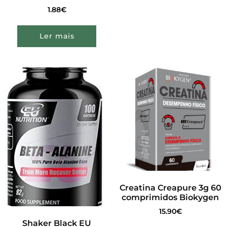
1.88
€
Ler mais
Creatina Creapure 3g 60
comprimidos Biokygen
15.90
€
Shaker Black EU