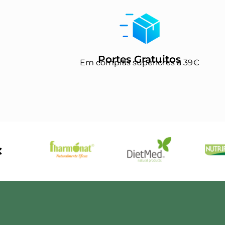
Portes Gratuitos
Em compras superiores a 39€