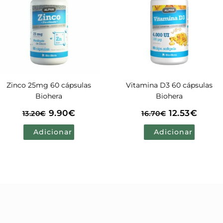
Vitamina D3 60 cápsulas
Vitamina D3 + K2 60
Biohera
cápsulas Biohera
12.53
€
12.83
€
16.70
€
17.10
€
Adicionar
Adicionar