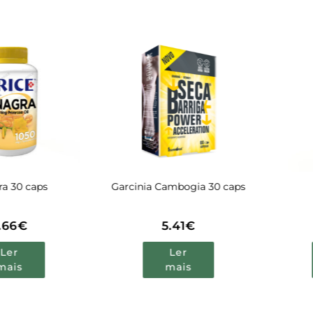
Garcinia Cambogia 30 caps
CLA 30 caps
5.41
€
6.03
€
Ler
Ler
mais
mais