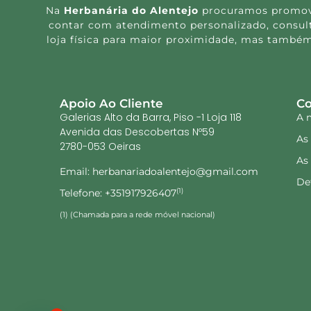
Na
Herbanária do Alentejo
procuramos promover
contar com atendimento personalizado, consulta
loja física para maior proximidade, mas também
Apoio Ao Cliente
Co
Galerias Alto da Barra, Piso -1 Loja 118
A 
Avenida das Descobertas Nº59
As
2780-053 Oeiras
As
Email: herbanariadoalentejo@gmail.com
De
Telefone: +351917926407
(1)
(1) (Chamada para a rede móvel nacional)