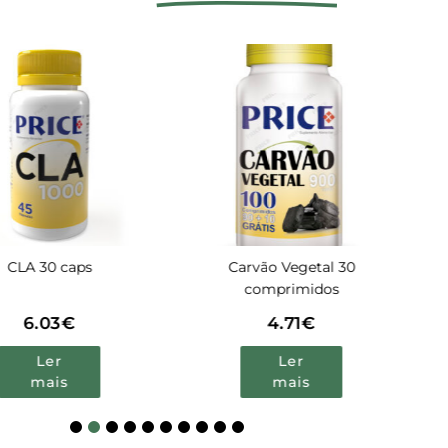
Carvão Vegetal 30
Abobora 30 ca
comprimidos
4.71
€
4.71
€
Ler
Ler
mais
mais
1
2
3
4
5
6
7
8
9
10