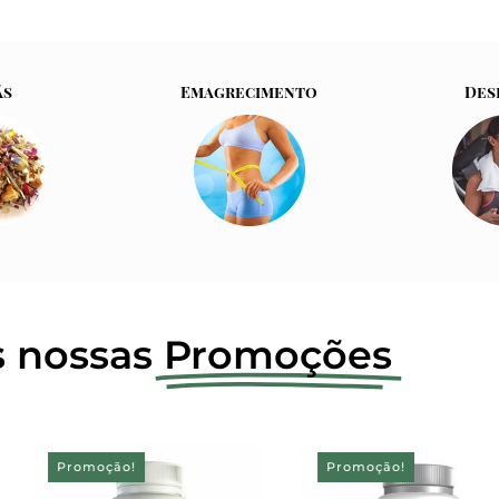
ás
Emagrecimento
Des
s nossas
Promoções
Promoção!
Promoção!