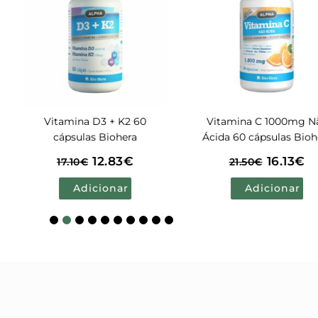
Vitamina C 1000mg Não
Urifemme 30 cáps
Ácida 60 cápsulas Biohera
16.13
€
14.63
21.50
€
19.50
€
Adicionar
Adicionar
1
2
3
4
5
6
7
8
9
10