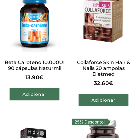
Beta Caroteno 10.000UI
Collaforce Skin Hair &
90 cápsulas Naturmil
Nails 20 ampolas
Dietmed
13.90
€
32.60
€
Adicionar
Adicionar
25% Desconto!