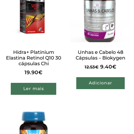
Hidra+ Platinium
Unhas e Cabelo 48
Elastina Retinol Q10 30
Cápsulas – Biokygen
cápsulas Chi
9.40
€
12.53
€
19.90
€
Adicionar
Ler mais