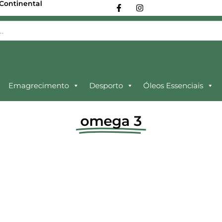
 Continental
Emagrecimento
Desporto
Óleos Essenciais
omega 3