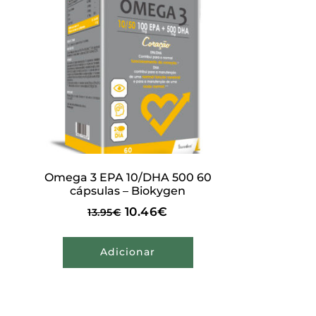
Omega 3 EPA 10/DHA 500 60
cápsulas – Biokygen
10.46
€
13.95
€
Adicionar