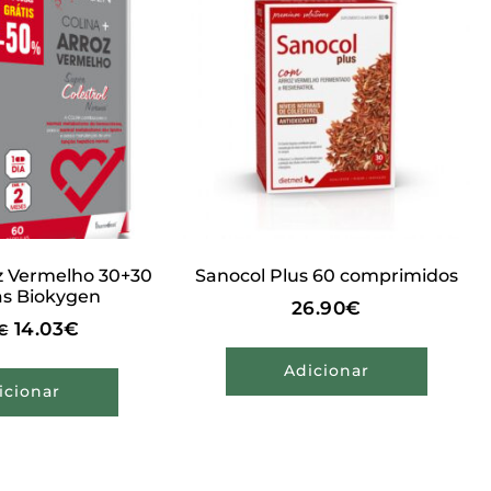
oz Vermelho 30+30
Sanocol Plus 60 comprimidos
as Biokygen
26.90
€
14.03
€
€
Adicionar
icionar