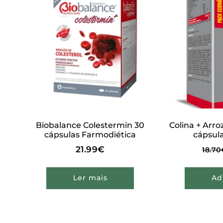
Biobalance Colestermin 30
Colina + Arr
cápsulas Farmodiética
cápsul
21.99
€
18.70
Ler mais
Ad