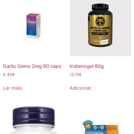
Garlic Gems 2mg 90 caps
Indianogel 60g
6.40
€
12.15
€
Ler mais
Adicionar