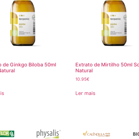
o de Ginkgo Biloba 50ml
Extrato de Mirtilho 50ml So
Natural
Natural
10.95
€
is
Ler mais