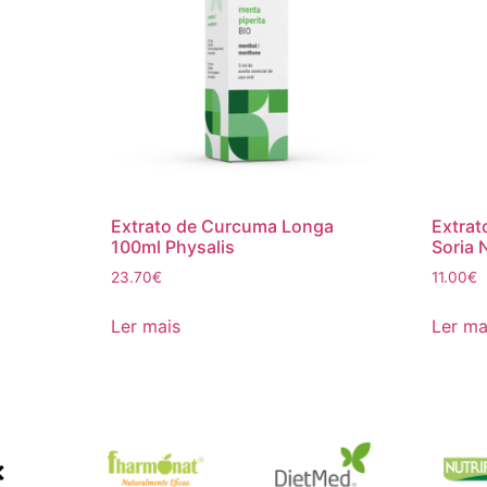
Extrato de Curcuma Longa
Extrat
100ml Physalis
Soria 
23.70
€
11.00
€
Ler mais
Ler ma