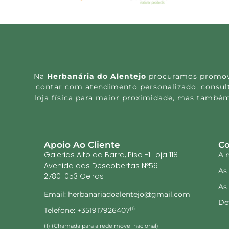
Na
Herbanária do Alentejo
procuramos promover
contar com atendimento personalizado, consulta
loja física para maior proximidade, mas também
Apoio Ao Cliente
Co
Galerias Alto da Barra, Piso -1 Loja 118
A 
Avenida das Descobertas Nº59
As
2780-053 Oeiras
As
Email: herbanariadoalentejo@gmail.com
De
Telefone: +351917926407
(1)
(1) (Chamada para a rede móvel nacional)